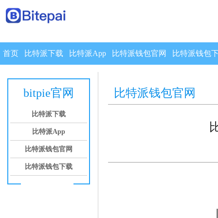
首页
比特派下载
比特派App
比特派钱包官网
比特派钱包
bitpie官网
比特派钱包官网
比特派下载
比
比特派App
比特派钱包官网
比特派钱包下载