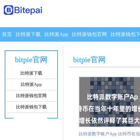
首页
比特派下载
比特派App
比特派钱包官网
比特派钱包
bitpie官网
bitpie官网
比特派下载
比特派App
比特派钱包官网
比特派钱包下载