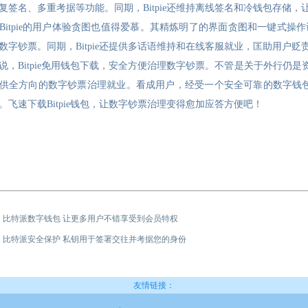
复签名、多重考据等功能。同期，Bitpie还维持离线签名和冷钱包存储
Bitpie的用户体验贪图也值得爱慕。其精炼明了的界面贪图和一键式
数字钞票。同期，Bitpie还提供多话语维持和在线客服就业，匡助用户
说，Bitpie免用钱包下载，安全方便治理数字钞票。不管是关于外行仍是资深
供全方向的数字钞票治理就业。看成用户，经受一个安全可靠的数字钱包至
。飞速下载Bitpie钱包，让数字钞票治理变得愈加应答方便吧！
：
比特派数字钱包 让更多用户不错享受到会员特权
：
比特派安全保护 私钥用于签署交往并考据您的身份
友情链接：