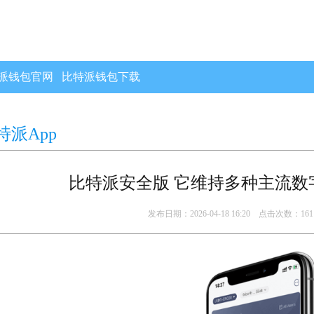
派钱包官网
比特派钱包下载
特派App
比特派安全版 它维持多种主流数
发布日期：2026-04-18 16:20 点击次数：161