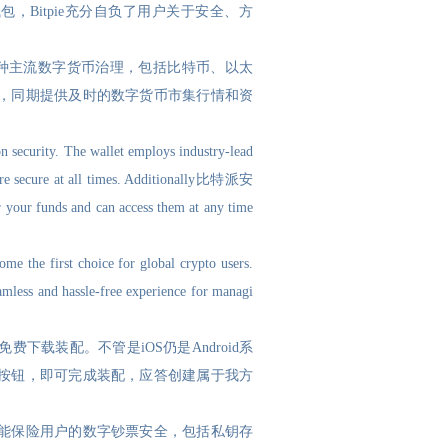
Bitpie充分自负了用户关于安全、方
持多种主流数字货币治理，包括比特币、以太
货币，同期提供及时的数字货币市集行情和资
 on security. The wallet employs industry-lead
s are secure at all times. Additionally比特派安
r your funds and can access them at any time
ome the first choice for global crypto users.
eamless and hassle-free experience for managi
下载装配。不管是iOS仍是Android系
几下按钮，即可完成装配，应答创建属于我方
密技能保险用户的数字钞票安全，包括私钥存