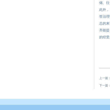
储、往
此外，
答治理
总的来
齐能提
的经受
上一篇
下一篇