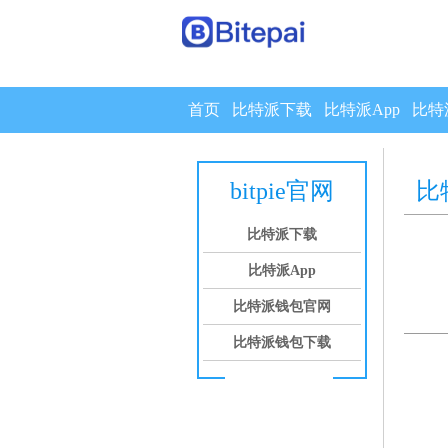
首页
比特派下载
比特派App
比特
bitpie官网
比
比特派下载
比特派App
比特派钱包官网
比特派钱包下载