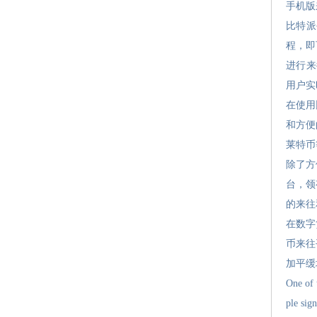
手机版
比特派
程，即
进行来
用户实
在使用
和方便
莱特币
除了方
台，领
的来往
在数字
币来往
加平缓
One of 
ple sig