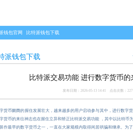
派钱包官网
比特派钱包下载
特派钱包下载
比特派交易功能 进行数字货币的
发布日期：2026-05-13 14:41 点击次数：227
字货币阛阓的握住发展壮大，越来越多的用户启动参与其中，进行数字货
字货币的来往神志也在握住立异和矫正比特派交易功能 ，其中以比特币
算作最早的数字货币之一，一直在大家规模内取得闲居哄骗和继承。为了