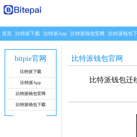
首页
比特派下载
比特派App
比特派钱包官网
比特派钱包
bitpie官网
比特派钱包官网
比特派下载
比特派钱包迁
比特派App
比特派钱包官网
比特派钱包下载